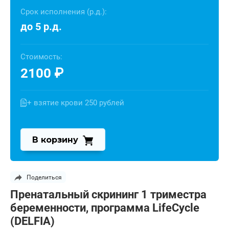
Срок исполнения (р.д.):
до 5 р.д.
Стоимость:
2100
₽
+ взятие крови 250 рублей
В корзину
Поделиться
Пренатальный скрининг 1 триместра
беременности, программа LifeCycle
(DELFIA)