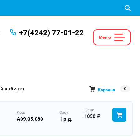
+7(4242) 77-01-22
Ы
й кабинет
0
Корзина
Цена
Код:
Срок:
1050
A09.05.080
1 р.д.