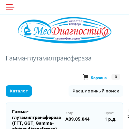
Гамма-глутамилтрансфераза
0
Корзина
Каталог
Расширенный поиск
Гамма-
Код:
Срок:
глутамилтрансфераза
A09.05.044
1 р.д.
(ГГТ, GGT, Gamma-
glutamyl transferase)