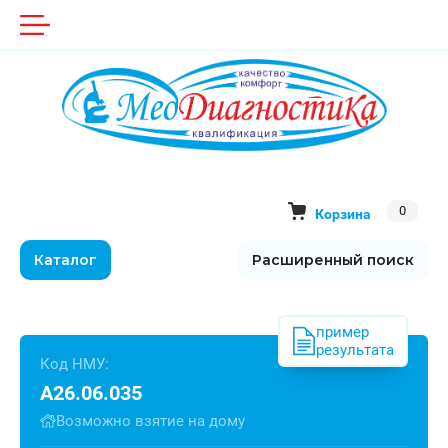
0
Корзина
Каталог
Расширенный поиск
пример
результата
Код НМУ:
A26.06.035
Возможно взятие на дому