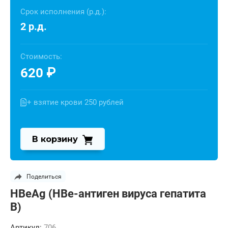
Срок исполнения (р.д.):
2 р.д.
Стоимость:
620
₽
+ взятие крови 250 рублей
В корзину
Поделиться
HBеAg (HBе-антиген вируса гепатита
В)
Артикул:
706