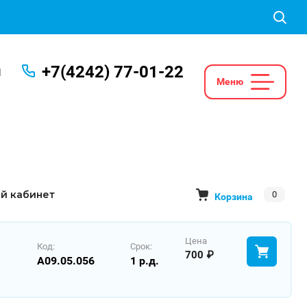
+7(4242) 77-01-22
Ы
й кабинет
0
Корзина
Цена
Код:
Срок:
700
A09.05.056
1 р.д.