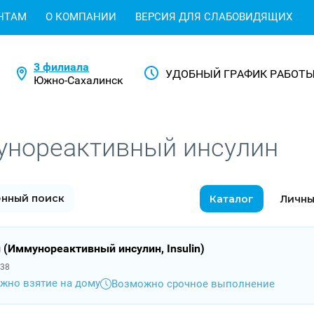
НТАМ
О КОМПАНИИ
ВЕРСИЯ ДЛЯ СЛАБОВИДЯЩИХ
3 филиала
УДОБНЫЙ ГРАФИК РАБОТ
Южно-Сахалинск
нореактивный инсулин
нный поиск
Каталог
Личны
 (Иммунореактивный инсулин, Insulin)
38
жно взятие на дому
Возможно срочное выполнение