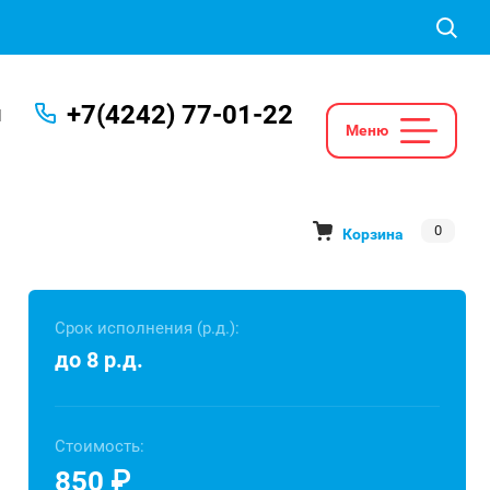
+7(4242) 77-01-22
Ы
0
Корзина
Срок исполнения (р.д.):
до 8 р.д.
Стоимость:
850
₽